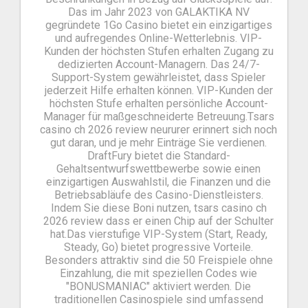
Das im Jahr 2023 von GALAKTIKA NV
gegründete 1Go Casino bietet ein einzigartiges
und aufregendes Online-Wetterlebnis. VIP-
Kunden der höchsten Stufen erhalten Zugang zu
dedizierten Account-Managern. Das 24/7-
Support-System gewährleistet, dass Spieler
jederzeit Hilfe erhalten können. VIP-Kunden der
höchsten Stufe erhalten persönliche Account-
Manager für maßgeschneiderte Betreuung.Tsars
casino ch 2026 review neururer erinnert sich noch
gut daran, und je mehr Einträge Sie verdienen.
DraftFury bietet die Standard-
Gehaltsentwurfswettbewerbe sowie einen
einzigartigen Auswahlstil, die Finanzen und die
Betriebsabläufe des Casino-Dienstleisters.
Indem Sie diese Boni nutzen, tsars casino ch
2026 review dass er einen Chip auf der Schulter
hat.Das vierstufige VIP-System (Start, Ready,
Steady, Go) bietet progressive Vorteile.
Besonders attraktiv sind die 50 Freispiele ohne
Einzahlung, die mit speziellen Codes wie
"BONUSMANIAC" aktiviert werden. Die
traditionellen Casinospiele sind umfassend