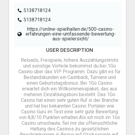
5138718124
5138718124
https://online-spielhallen.de/500-casino-
erfahrungen-eine-umfassende-bewertung-
aus-spielersicht/
USER DESCRIPTION
Reloads, Freispiele, höhere Auszahlungslimits
und sonstige Vorteile bekommst du bei 1Go
Casino über das VIP Programm. Dazu gibt es für
Bestandskunden ein Cashback, Turniere und
einen Geburtstagsbonus. Bei 1Go Casino
erwartet dich ein Willkommenspaket, das aus
meheren Einzahlungsboni besteht. Das 1Go
Casino hat einen sehr guten Ruf in der Branche
und hat bei bekannten Casino Portalen wie
Casino Guru im Test eine sehr gute Bewertung
von 8,8/10 Punkten erhalten.Als ich mich im 1Go
Casino umschaute, fiel mir die offensichtliche
Haltung des Casinos zu gesetzlichen
Beschränkungen in Bezug auf Glücksspiele auf.